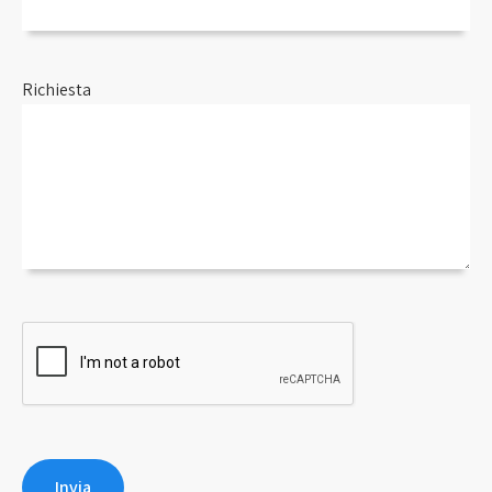
Richiesta