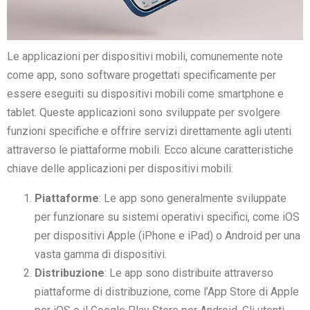
Le applicazioni per dispositivi mobili, comunemente note
come app, sono software progettati specificamente per
essere eseguiti su dispositivi mobili come smartphone e
tablet. Queste applicazioni sono sviluppate per svolgere
funzioni specifiche e offrire servizi direttamente agli utenti
attraverso le piattaforme mobili. Ecco alcune caratteristiche
chiave delle applicazioni per dispositivi mobili:
Piattaforme
: Le app sono generalmente sviluppate
per funzionare su sistemi operativi specifici, come iOS
per dispositivi Apple (iPhone e iPad) o Android per una
vasta gamma di dispositivi.
Distribuzione
: Le app sono distribuite attraverso
piattaforme di distribuzione, come l’App Store di Apple